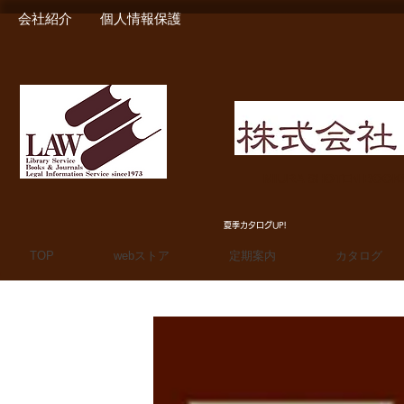
会社紹介
個人情報保護
MIURA SHOTEN BOO
夏季カタログUP!
TOP
webストア
定期案内
カタログ