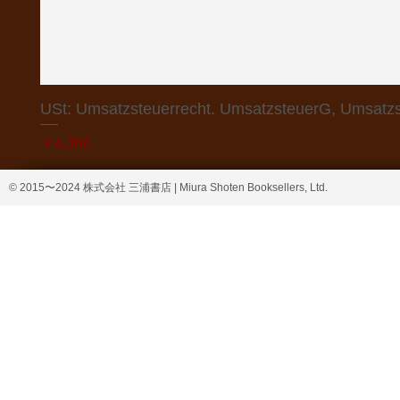
USt: Umsatzsteuerrecht. UmsatzsteuerG, Umsatzs
価格
￥4,368
© 2015〜2024 株式会社 三浦書店 | Miura Shoten Booksellers, Ltd.