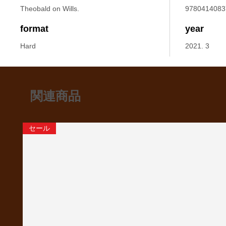
Theobald on Wills.
9780414083
format
year
Hard
2021. 3
関連商品
セール