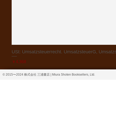
USt: Umsatzsteuerrecht. UmsatzsteuerG, Umsatzs
価格
￥4,368
© 2015〜2024 株式会社 三浦書店 | Miura Shoten Booksellers, Ltd.