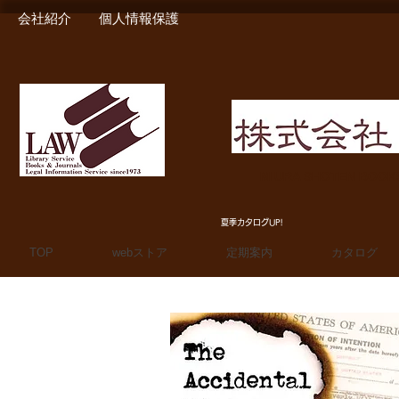
会社紹介
個人情報保護
MIURA SHOTEN BOO
夏季カタログUP!
TOP
webストア
定期案内
カタログ