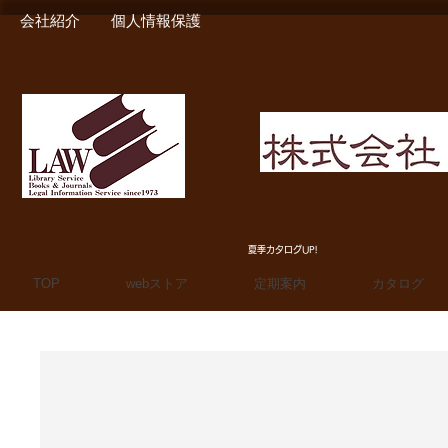
会社紹介
個人情報保護
MIURA SHOTEN BOO
夏季カタログUP!
TOP
webストア
定期案内
カタログ