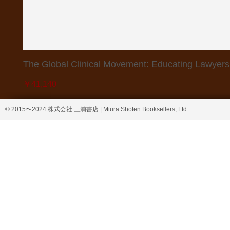
The Global Clinical Movement: Educating Lawyers f
価格
￥41,140
© 2015〜2024 株式会社 三浦書店 | Miura Shoten Booksellers, Ltd.