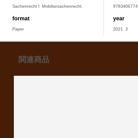
Sachenrecht I: Mobiliarsachenrecht.
9783406774
format
year
Paper
2021. 3
関連商品