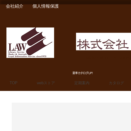
会社紹介
個人情報保護
MIURA SHOTEN BOO
夏季カタログUP!
TOP
webストア
定期案内
カタログ