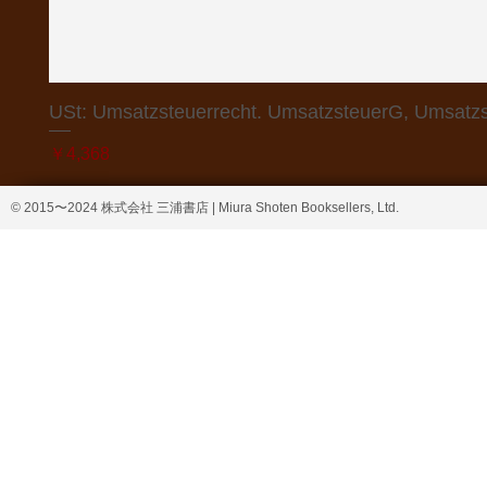
USt: Umsatzsteuerrecht. UmsatzsteuerG, Umsatzs
価格
￥4,368
© 2015〜2024 株式会社 三浦書店 | Miura Shoten Booksellers, Ltd.