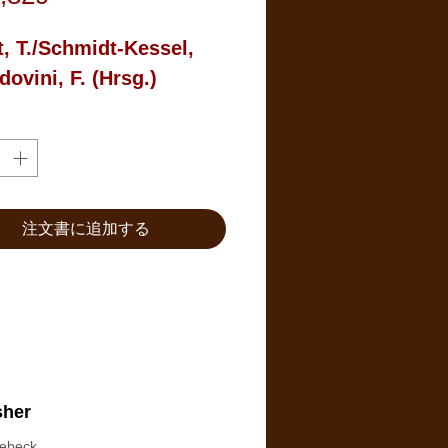
格
t, T./Schmidt-Kessel, 
dovini, F. (Hrsg.)
注文書に追加する
sher
iebeck