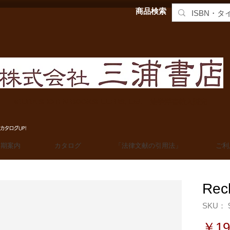
商品検索
MIURA SHOTEN BOOKSELLERS, Ltd. 法学洋書輸入販売
カタログUP!
定期案内
カタログ
「法律文献の引用法」
ご利
Rec
SKU： 9
￥19