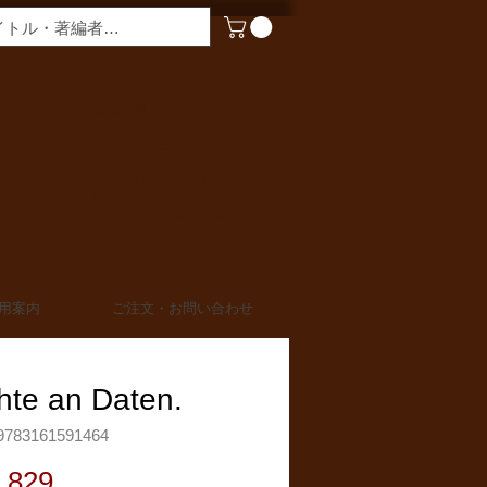
​営業時間
月〜金曜 9:00 - 17:00
定休日 土日・祝日
TEL 03-6910-0882
FAX 03-6910-0883
info@miurashoten.co.jp
用案内
ご注文・お問い合わせ
hte an Daten.
783161591464
価
,829