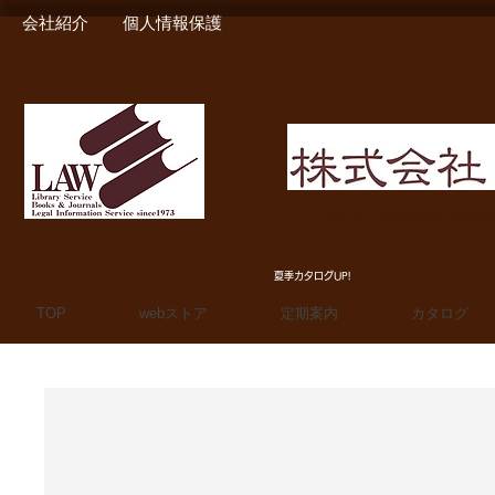
会社紹介
個人情報保護
MIURA SHOTEN BOO
夏季カタログUP!
TOP
webストア
定期案内
カタログ