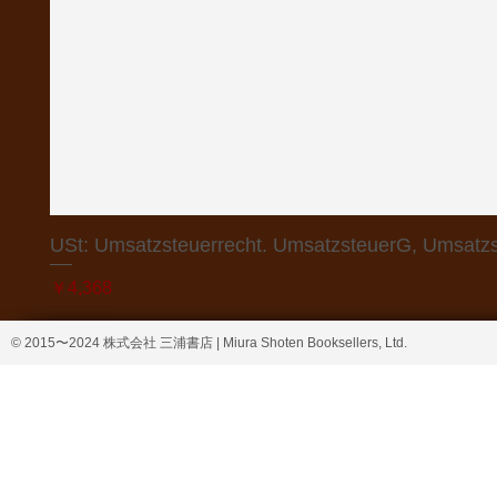
USt: Umsatzsteuerrecht. UmsatzsteuerG, Umsatzs
価格
￥4,368
© 2015〜2024 株式会社 三浦書店 | Miura Shoten Booksellers, Ltd.