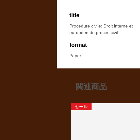
title
Procédure civile: Droit interne et
européen du procès civil.
format
Paper
関連商品
セール