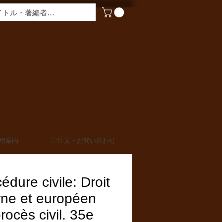
​営業時間
月〜金曜 9:00 - 17:00
定休日 土日・祝日
TEL 03-6910-0882
FAX 03-6910-0883
info@miurashoten.co.jp
用案内
ご注文・お問い合わせ
édure civile: Droit
rne et européen
rocès civil. 35e