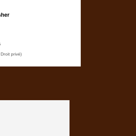
sher
s
 Droit privé)