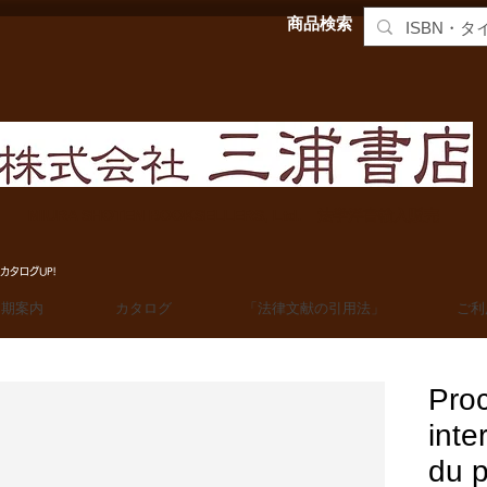
商品検索
MIURA SHOTEN BOOKSELLERS, Ltd. 法学洋書輸入販売
カタログUP!
定期案内
カタログ
「法律文献の引用法」
ご利
Proc
inte
du p