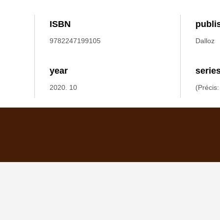
ISBN
publi
9782247199105
Dalloz
year
serie
2020. 10
(Précis: