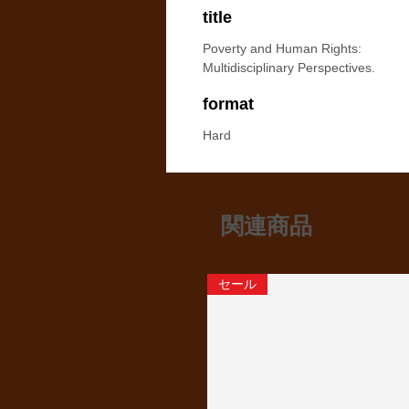
title
Poverty and Human Rights:
Multidisciplinary Perspectives.
format
Hard
関連商品
セール