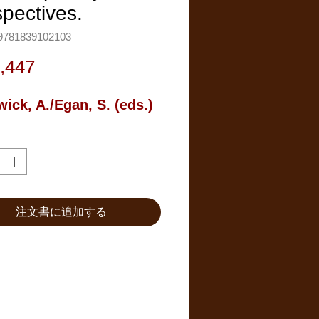
pectives.
781839102103
価
,447
格
ick, A./Egan, S. (eds.)
注文書に追加する