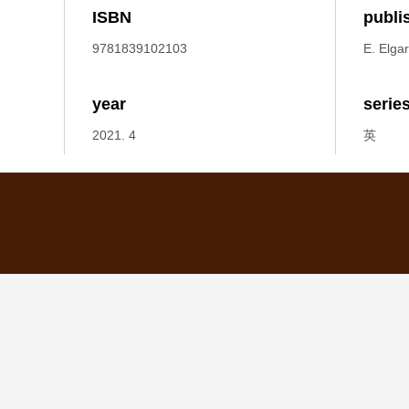
ISBN
publi
9781839102103
E. Elgar
year
serie
2021. 4
英