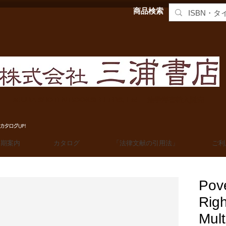
商品検索
MIURA SHOTEN BOOKSELLERS, Ltd. 法学洋書輸入販売
カタログUP!
定期案内
カタログ
「法律文献の引用法」
ご利
Pov
Righ
Mult