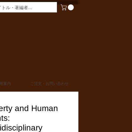
​営業時間
月〜金曜 9:00 - 17:00
定休日 土日・祝日
TEL 03-6910-0882
FAX 03-6910-0883
info@miurashoten.co.jp
用案内
ご注文・お問い合わせ
erty and Human
ts:
idisciplinary