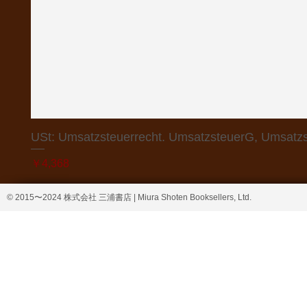
USt: Umsatzsteuerrecht. UmsatzsteuerG, Umsatzs
価格
￥4,368
© 2015〜2024 株式会社 三浦書店 | Miura Shoten Booksellers, Ltd.