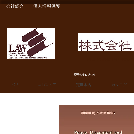
会社紹介
個人情報保護
MIURA SHOTEN BOO
夏季カタログUP!
TOP
webストア
定期案内
カタログ