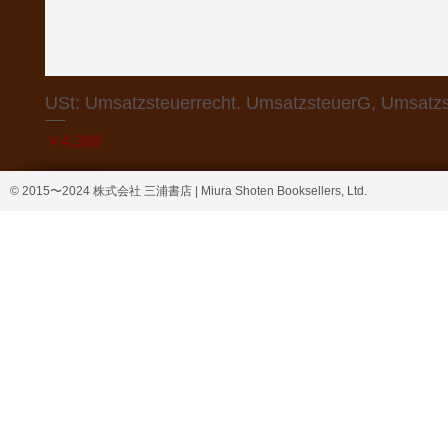
USt: Umsatzsteuerrecht. UmsatzsteuerG, Umsatzs
価格
￥4,368
© 2015〜2024 株式会社 三浦書店 | Miura Shoten Booksellers, Ltd.