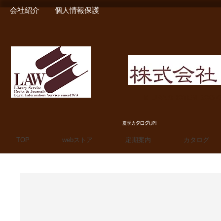
会社紹介
個人情報保護
MIURA SHOTEN BOO
夏季カタログUP!
TOP
webストア
定期案内
カタログ