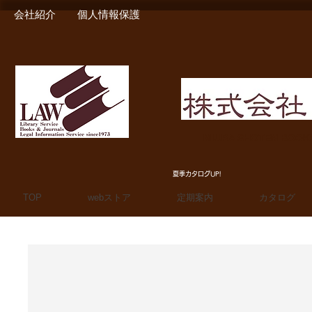
会社紹介
個人情報保護
MIURA SHOTEN BOO
夏季カタログUP!
TOP
webストア
定期案内
カタログ