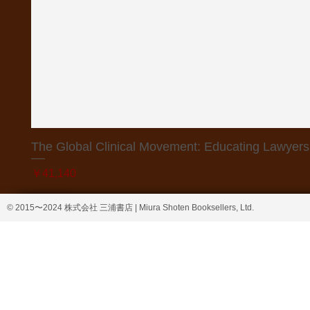
The Global Clinical Movement: Educating Lawyers f
価格
￥41,140
© 2015〜2024 株式会社 三浦書店 | Miura Shoten Booksellers, Ltd.