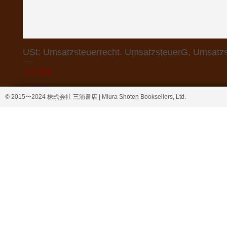
USt: Umsatzsteuerrecht. UmsatzsteuerG, Umsatzs
価格
￥4,368
© 2015〜2024 株式会社 三浦書店 | Miura Shoten Booksellers, Ltd.