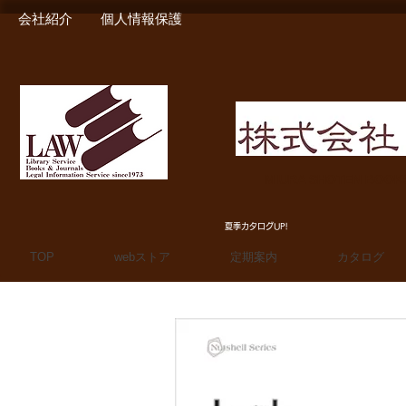
会社紹介
個人情報保護
MIURA SHOTEN BOO
夏季カタログUP!
TOP
webストア
定期案内
カタログ