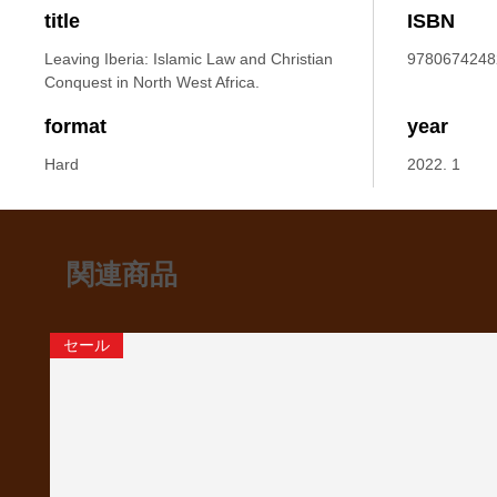
title
ISBN
Leaving Iberia: Islamic Law and Christian
9780674248
Conquest in North West Africa.
format
year
Hard
2022. 1
関連商品
セール