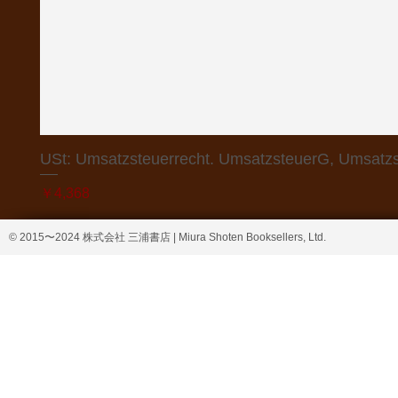
USt: Umsatzsteuerrecht. UmsatzsteuerG, Umsatzs
価格
￥4,368
© 2015〜2024 株式会社 三浦書店 | Miura Shoten Booksellers, Ltd.