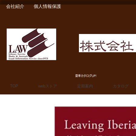
会社紹介
個人情報保護
MIURA SHOTEN BOO
夏季カタログUP!
TOP
webストア
定期案内
カタログ