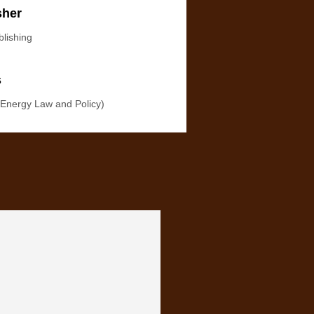
sher
blishing
s
 Energy Law and Policy)