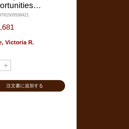
ortunities…
781509938421
価
,681
格
e, Victoria R.
注文書に追加する