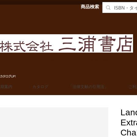
商品検索
MIURA SHOTEN BOOKSELLERS, Ltd. 法学洋書輸入販売
カタログUP!
定期案内
カタログ
「法律文献の引用法」
ご利
Lan
Extr
Cha