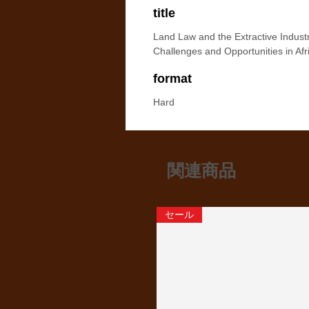
title
Land Law and the Extractive Industr
Challenges and Opportunities in Afr
format
Hard
関連商品
セール