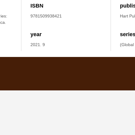
ISBN
publi
ies:
9781509938421
Hart Pu
ica.
year
serie
2021. 9
(Global