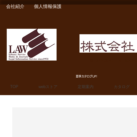
会社紹介
個人情報保護
MIURA SHOTEN BOO
夏季カタログUP!
TOP
webストア
定期案内
カタログ