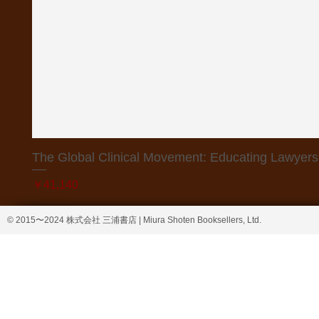
The Global Clinical Movement: Educating Lawyers f
価格
￥41,140
© 2015〜2024 株式会社 三浦書店 | Miura Shoten Booksellers, Ltd.