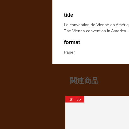
title
La convention de Vienne en Amériq
The Vienna convention in America.
format
Paper
関連商品
セール