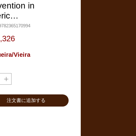
ention in
ric…
782365170994
価
,326
格
eira/Vieira
注文書に追加する