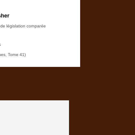
sher
 de législation comparée
s
ues, Tome 41)