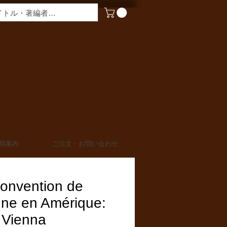
​営業時間
月〜金曜 9:00 - 17:00
定休日 土日・祝日
TEL 03-6910-0882
FAX 03-6910-0883
info@miurashoten.co.jp
用案内
ご注文・お問い合わせ
convention de
nne en Amérique:
 Vienna