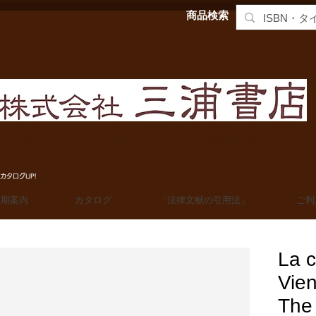
商品検索
MIURA SHOTEN BOOKSELLERS, Ltd. 法学洋書輸入販売
カタログUP!
定期案内
カタログ
「法律文献の引用法」
ご利
La 
Vie
The