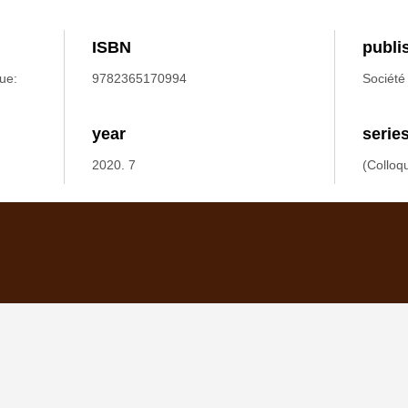
ISBN
publi
ue:
9782365170994
Société
year
serie
2020. 7
(Colloq