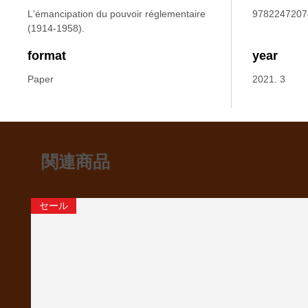
L'émancipation du pouvoir réglementaire
9782247207
(1914-1958).
format
year
Paper
2021. 3
関連商品
セール