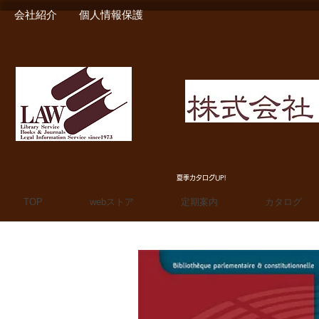
会社紹介
個人情報保護
MIURA SHOTEN BOO
夏季カタログUP!
TOP
webストア
定期案内
カタログ