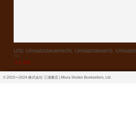
USt: Umsatzsteuerrecht. UmsatzsteuerG, Umsatzs
価格
￥4,368
© 2015〜2024 株式会社 三浦書店 | Miura Shoten Booksellers, Ltd.