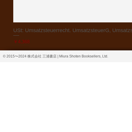
USt: Umsatzsteuerrecht. UmsatzsteuerG, Umsatzs
価格
￥4,368
© 2015〜2024 株式会社 三浦書店 | Miura Shoten Booksellers, Ltd.