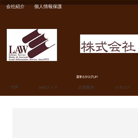
会社紹介
個人情報保護
MIURA SHOTEN BOO
夏季カタログUP!
TOP
webストア
定期案内
カタログ