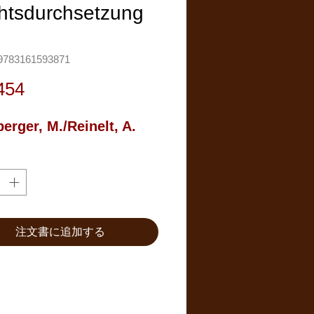
htsdurchsetzung
783161593871
価
454
格
erger, M./Reinelt, A.
注文書に追加する