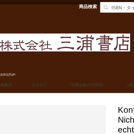
商品検索
MIURA SHOTEN BOOKSELLERS, Ltd. 法学洋書輸入販売
カタログUP!
定期案内
カタログ
「法律文献の引用法」
ご利
Konf
Nich
echt