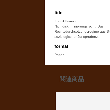
title
Konfliktlinien im
Nichtdiskriminierungsrecht: Das
Rechtsdurchsetzungsregime aus Si
soziologischer Jurisprudenz.
format
Paper
関連商品