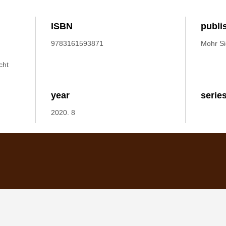
ISBN
publi
9783161593871
Mohr S
cht
year
serie
2020. 8