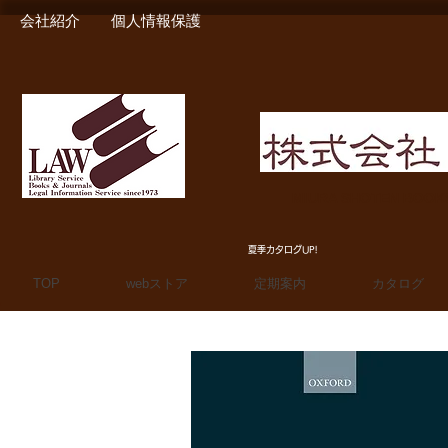
会社紹介
個人情報保護
MIURA SHOTEN BOO
夏季カタログUP!
TOP
webストア
定期案内
カタログ