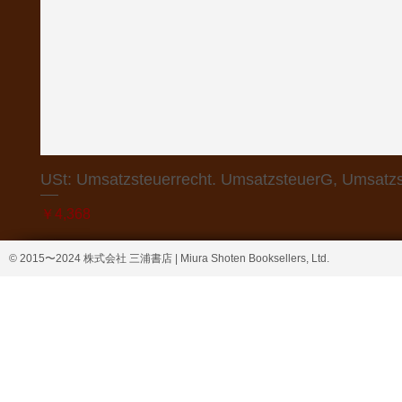
USt: Umsatzsteuerrecht. UmsatzsteuerG, Umsatzs
価格
￥4,368
© 2015〜2024 株式会社 三浦書店 | Miura Shoten Booksellers, Ltd.