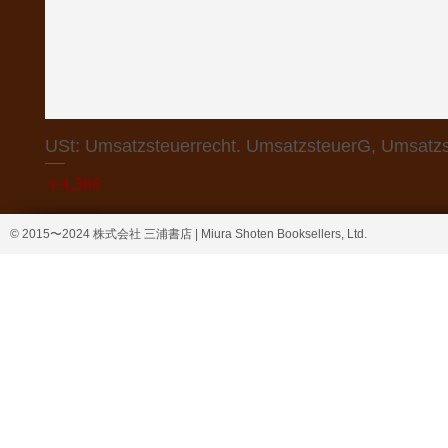
USt: Umsatzsteuerrecht. UmsatzsteuerG, Umsatzs
価格
￥4,368
© 2015〜2024 株式会社 三浦書店 | Miura Shoten Booksellers, Ltd.