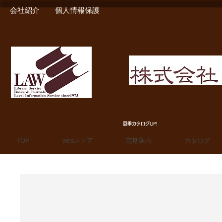
会社紹介
個人情報保護
MIURA SHOTEN BOO
夏季カタログUP!
TOP
webストア
定期案内
カタログ