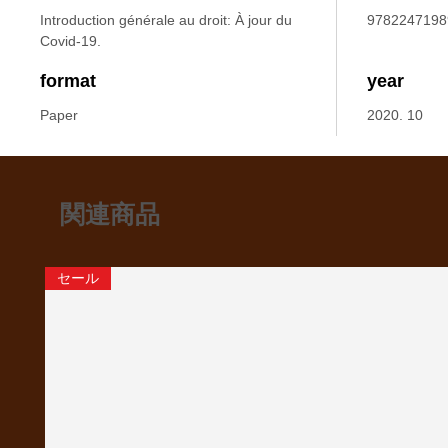
Introduction générale au droit: À jour du
9782247198
Covid-19.
format
year
Paper
2020. 10
関連商品
セール