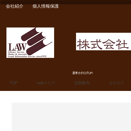
会社紹介
個人情報保護
MIURA SHOTEN BOO
夏季カタログUP!
TOP
webストア
定期案内
カタログ