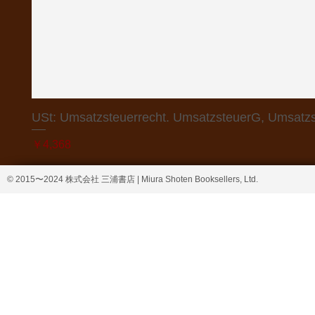
USt: Umsatzsteuerrecht. UmsatzsteuerG, Umsatzs
価格
￥4,368
© 2015〜2024 株式会社 三浦書店 | Miura Shoten Booksellers, Ltd.