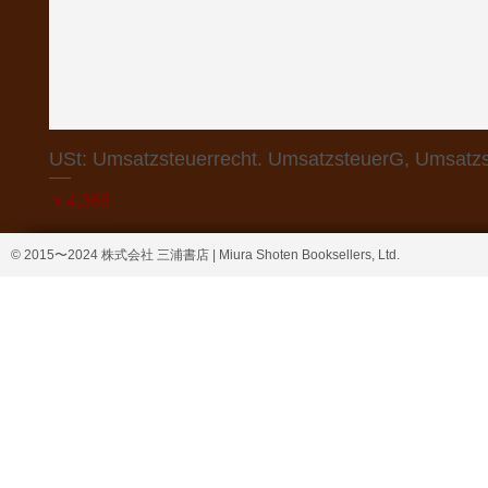
USt: Umsatzsteuerrecht. UmsatzsteuerG, Umsatzs
価格
￥4,368
© 2015〜2024 株式会社 三浦書店 | Miura Shoten Booksellers, Ltd.