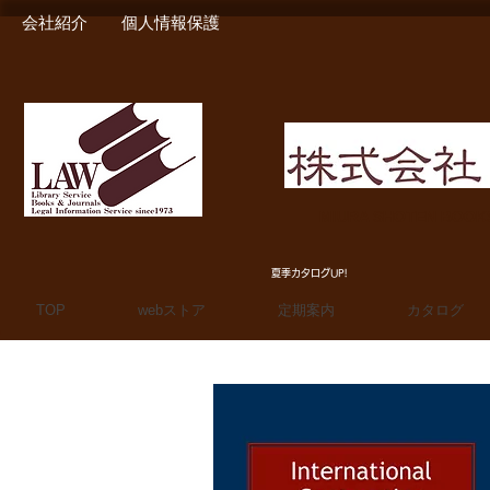
会社紹介
個人情報保護
MIURA SHOTEN BOO
夏季カタログUP!
TOP
webストア
定期案内
カタログ