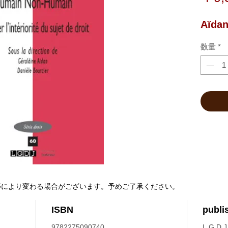
Aïdan
数量
*
等により変わる場合がございます。予めご了承ください。
ISBN
publi
9782275090740
L.G.D.J