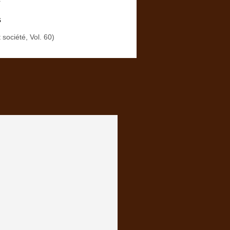
s
t société, Vol. 60)