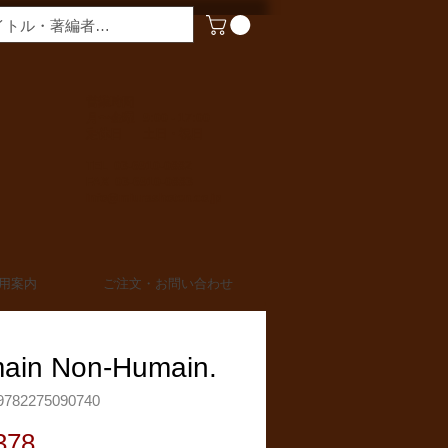
​営業時間
月〜金曜 9:00 - 17:00
定休日 土日・祝日
TEL 03-6910-0882
FAX 03-6910-0883
info@miurashoten.co.jp
用案内
ご注文・お問い合わせ
ain Non-Humain.
782275090740
価
378