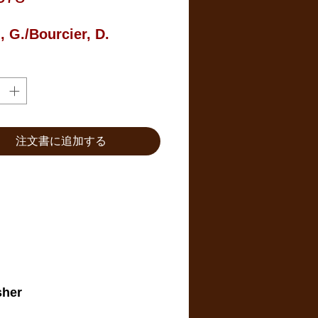
格
, G./Bourcier, D.
注文書に追加する
sher
.