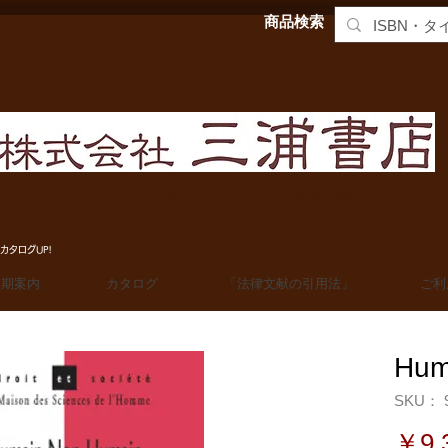
商品検索
MIURA SHOTEN BOOKSELLERS, Ltd. 法学洋書輸入販売
カタログUP!
定期案内
カタログ
「法律文献の引用法」
ご利
Hum
SKU： 9
￥9,