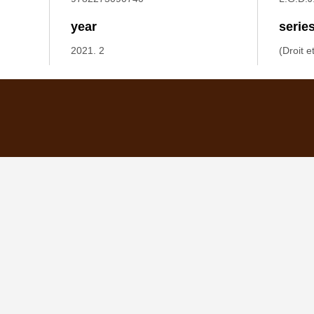
year
serie
2021. 2
(Droit e