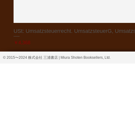
USt: Umsatzsteuerrecht. UmsatzsteuerG, Umsatzs
価格
￥4,368
© 2015〜2024 株式会社 三浦書店 | Miura Shoten Booksellers, Ltd.