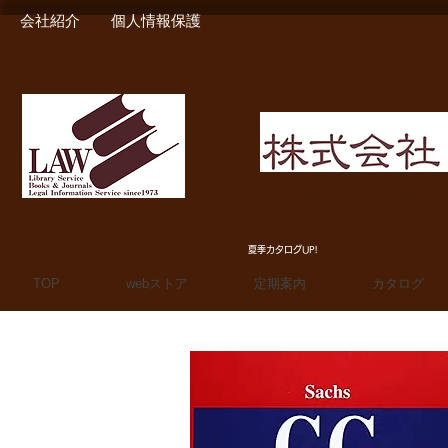
会社紹介
個人情報保護
MIURA SHOTEN BOO
夏季カタログUP!
TOP
webストア
定期案内
カタログ