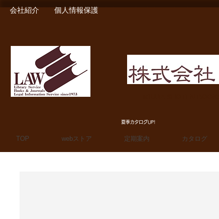
会社紹介
個人情報保護
MIURA SHOTEN BOO
夏季カタログUP!
TOP
webストア
定期案内
カタログ