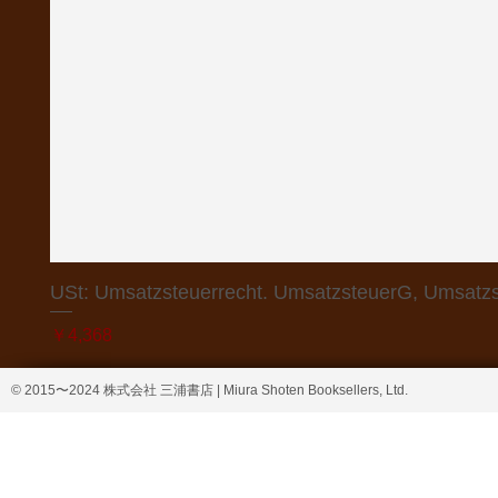
USt: Umsatzsteuerrecht. UmsatzsteuerG, Umsatzs
価格
￥4,368
© 2015〜2024 株式会社 三浦書店 | Miura Shoten Booksellers, Ltd.