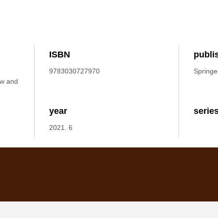
ISBN
publi
9783030727970
Springe
aw and
year
serie
2021. 6