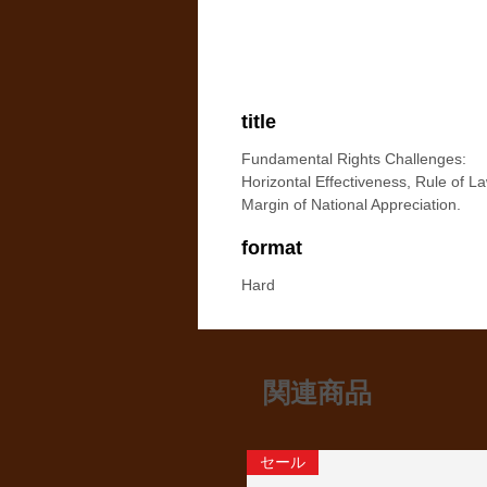
title
Fundamental Rights Challenges:
Horizontal Effectiveness, Rule of L
Margin of National Appreciation.
format
Hard
関連商品
セール