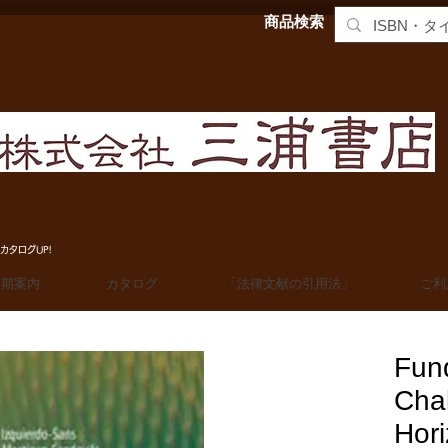
商品検索
MIURA SHOTEN BOOKSELLERS, Ltd. 法学洋書輸入販売
カタログUP!
定期案内
カタログ
「法律文献の引用法」
ご利
Fun
Cha
Hori