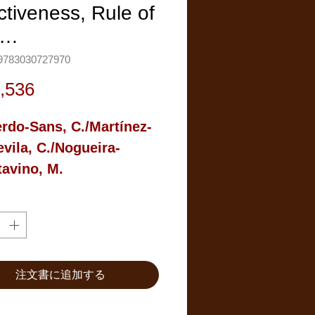
ctiveness, Rule of
w…
783030727970
価
,536
格
erdo-Sans, C./Martínez-
vila, C./Nogueira-
avino, M.
注文書に追加する