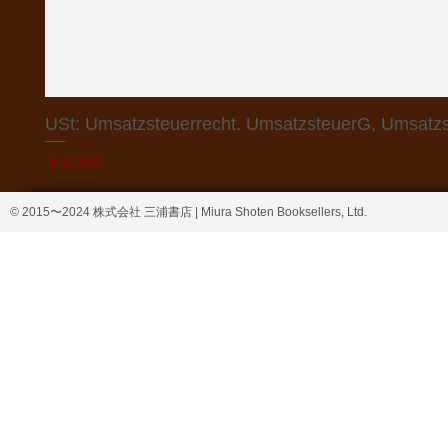
USt: Umsatzsteuerrecht. UmsatzsteuerG, Umsatzs
価格
￥4,368
© 2015〜2024 株式会社 三浦書店 | Miura Shoten Booksellers, Ltd.