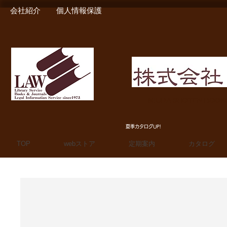
会社紹介
個人情報保護
MIURA SHOTEN BOO
夏季カタログUP!
TOP
webストア
定期案内
カタログ