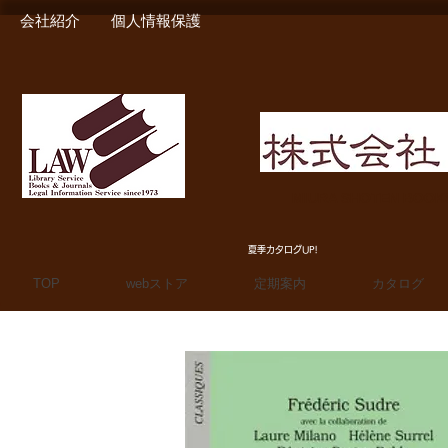
会社紹介
個人情報保護
MIURA SHOTEN BOO
夏季カタログUP!
TOP
webストア
定期案内
カタログ