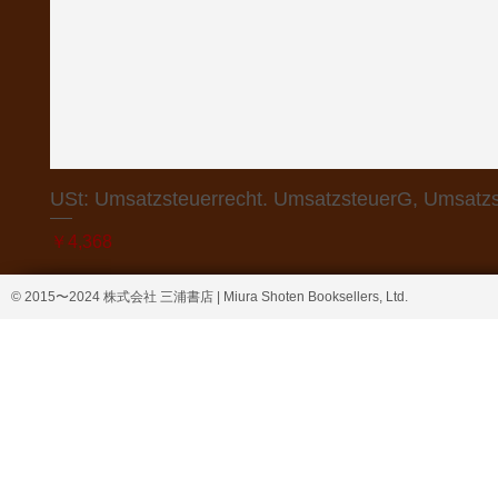
USt: Umsatzsteuerrecht. UmsatzsteuerG, Umsatzs
価格
￥4,368
© 2015〜2024 株式会社 三浦書店 | Miura Shoten Booksellers, Ltd.