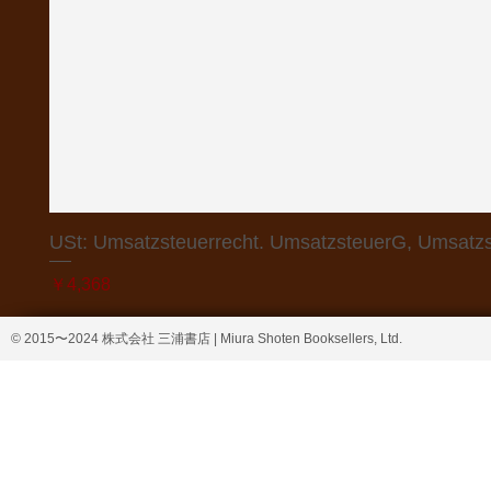
USt: Umsatzsteuerrecht. UmsatzsteuerG, Umsatzs
価格
￥4,368
© 2015〜2024 株式会社 三浦書店 | Miura Shoten Booksellers, Ltd.