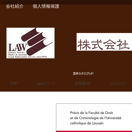
会社紹介
個人情報保護
MIURA SHOTEN BOO
夏季カタログUP!
TOP
webストア
定期案内
カタログ