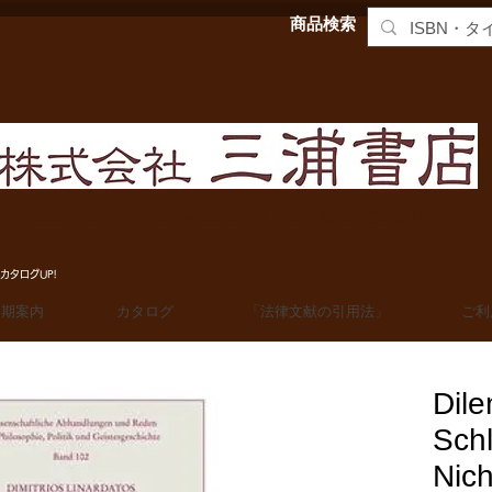
商品検索
MIURA SHOTEN BOOKSELLERS, Ltd. 法学洋書輸入販売
カタログUP!
定期案内
カタログ
「法律文献の引用法」
ご利
Dil
Schl
Nich