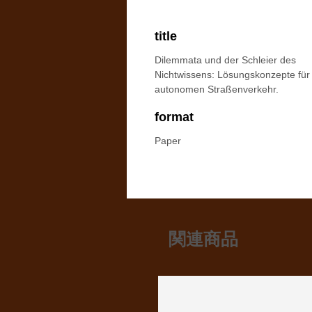
title
Dilemmata und der Schleier des
Nichtwissens: Lösungskonzepte für
autonomen Straßenverkehr.
format
Paper
関連商品