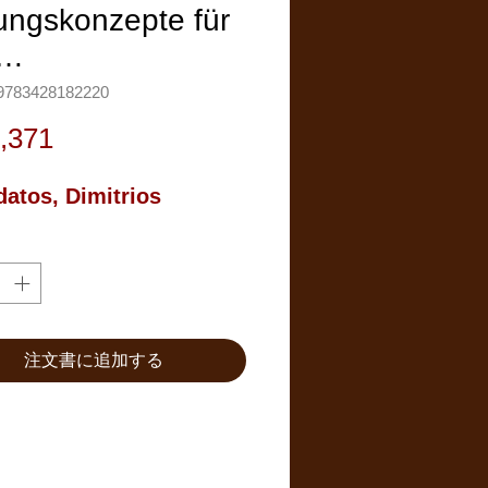
ungskonzepte für
n…
783428182220
価
,371
格
datos, Dimitrios
注文書に追加する