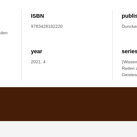
ISBN
publi
9783428182220
Duncke
 den
year
serie
2021. 4
(Wissen
Reden z
Geistes