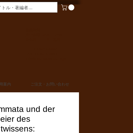
​営業時間
月〜金曜 9:00 - 17:00
定休日 土日・祝日
TEL 03-6910-0882
FAX 03-6910-0883
info@miurashoten.co.jp
用案内
ご注文・お問い合わせ
emmata und der
eier des
twissens: