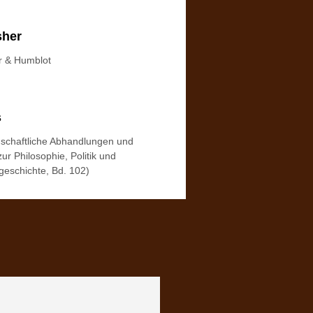
sher
r & Humblot
s
schaftliche Abhandlungen und
ur Philosophie, Politik und
geschichte, Bd. 102)