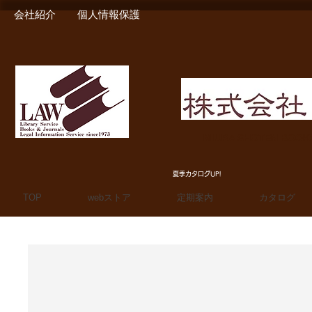
会社紹介
個人情報保護
MIURA SHOTEN BOO
夏季カタログUP!
TOP
webストア
定期案内
カタログ