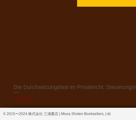
Die Durchsetzungslast im Privatrecht: Steuerung
価格
￥24,202
© 2015〜2024 株式会社 三浦書店 | Miura Shoten Booksellers, Ltd.