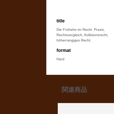
title
Die Frühehe im Recht: Praxis,
Rechtsvergleich, Kollisionsrecht,
höherrangiges Recht.
format
Hard
関連商品