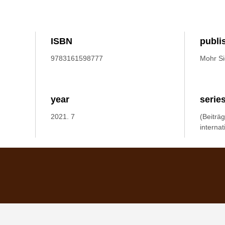
ISBN
publi
9783161598777
Mohr S
year
serie
2021. 7
(Beiträ
internat