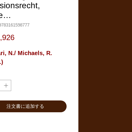
isionsrecht,
he…
783161598777
価
,926
格
i, N./ Michaels, R. 
.)
注文書に追加する