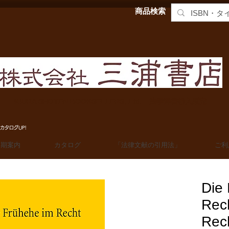
商品検索
MIURA SHOTEN BOOKSELLERS, Ltd. 法学洋書輸入販売
カタログUP!
定期案内
カタログ
「法律文献の引用法」
ご利
Die
Rech
Rech