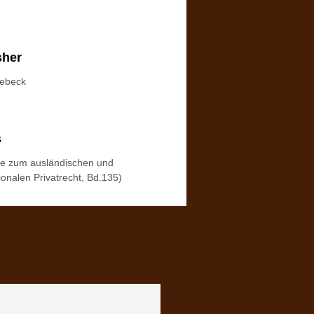
sher
iebeck
s
ge zum ausländischen und
ionalen Privatrecht, Bd.135)