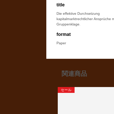
title
Die effektive Durchsetzung
kapitalmarktrechtlicher Ansprüche m
Gruppenklage.
format
Paper
関連商品
セール