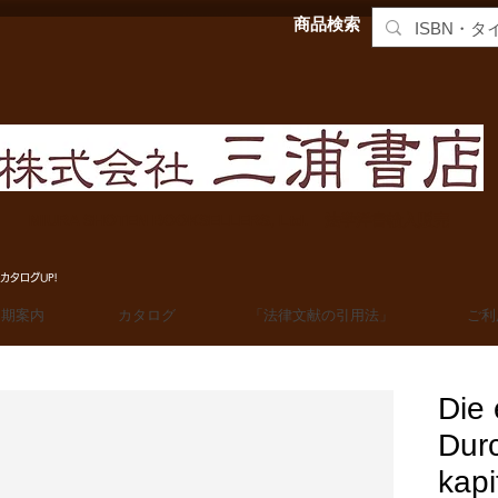
商品検索
MIURA SHOTEN BOOKSELLERS, Ltd. 法学洋書輸入販売
カタログUP!
定期案内
カタログ
「法律文献の引用法」
ご利
Die 
Dur
kapi