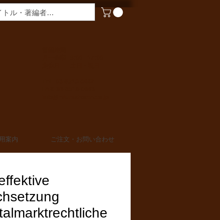
​営業時間
月〜金曜 9:00 - 17:00
定休日 土日・祝日
TEL 03-6910-0882
FAX 03-6910-0883
info@miurashoten.co.jp
用案内
ご注文・お問い合わせ
effektive
chsetzung
talmarktrechtliche