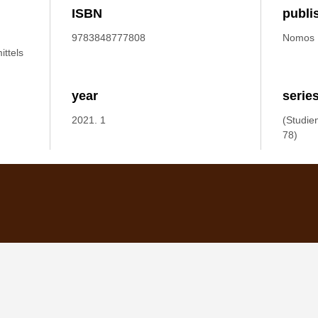
ISBN
publi
9783848777808
Nomos
ittels
year
serie
2021. 1
(Studie
78)