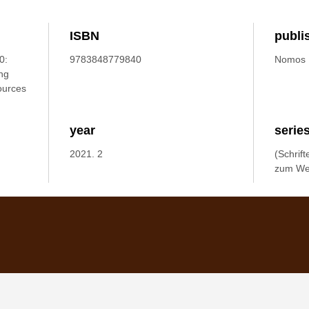
ISBN
publi
0:
9783848779840
Nomos
ung
ources
year
serie
2021. 2
(Schrif
zum Wet