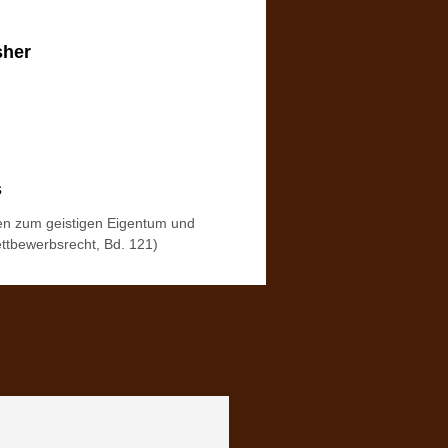
sher
s
ten zum geistigen Eigentum und
tbewerbsrecht, Bd. 121)