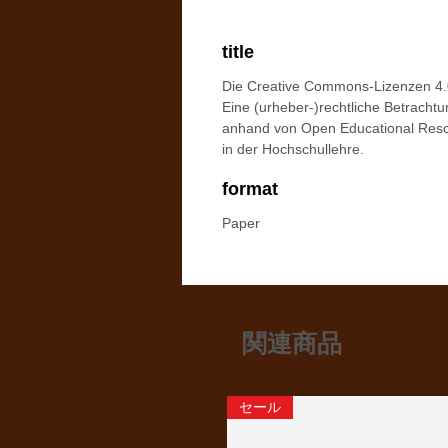
title
Die Creative Commons-Lizenzen 4.
Eine (urheber-)rechtliche Betracht
anhand von Open Educational Res
in der Hochschullehre.
format
Paper
関連商品
セール