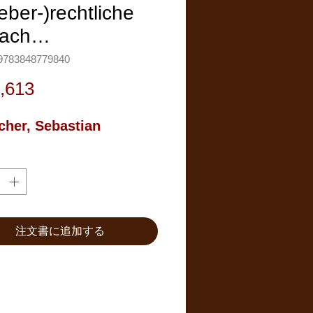
eber-)rechtliche
rach…
783848779840
価
,613
格
cher, Sebastian
注文書に追加する