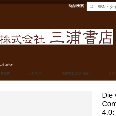
商品検索
MIURA SHOTEN BOOKSELLERS, Ltd. 法学洋書輸入販売
カタログUP!
定期案内
カタログ
「法律文献の引用法」
ご利
Die 
Com
4.0: