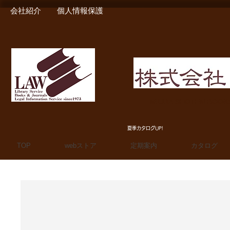
会社紹介
個人情報保護
MIURA SHOTEN BOO
夏季カタログUP!
TOP
webストア
定期案内
カタログ