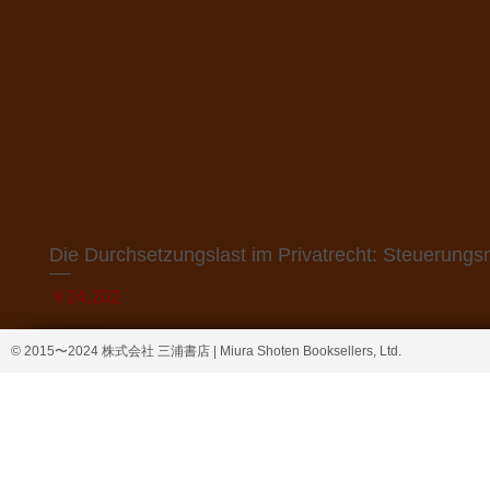
Die Durchsetzungslast im Privatrecht: Steuerung
価格
￥24,202
© 2015〜2024 株式会社 三浦書店 | Miura Shoten Booksellers, Ltd.