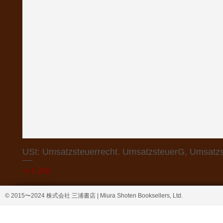
USt: Umsatzsteuerrecht. UmsatzsteuerG, Umsatzs
価格
￥4,368
© 2015〜2024 株式会社 三浦書店 | Miura Shoten Booksellers, Ltd.