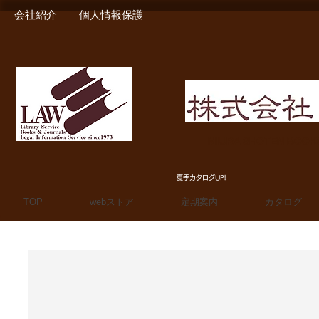
会社紹介
個人情報保護
MIURA SHOTEN BOO
夏季カタログUP!
TOP
webストア
定期案内
カタログ