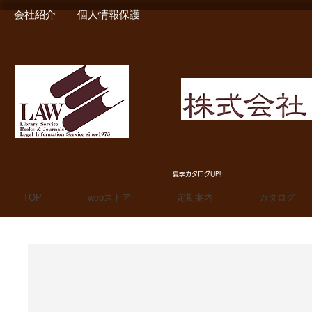
会社紹介
個人情報保護
MIURA SHOTEN BOO
夏季カタログUP!
TOP
webストア
定期案内
カタログ