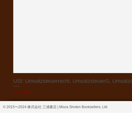
USt: Umsatzsteuerrecht. UmsatzsteuerG, Umsatzs
価格
￥4,368
© 2015〜2024 株式会社 三浦書店 | Miura Shoten Booksellers, Ltd.