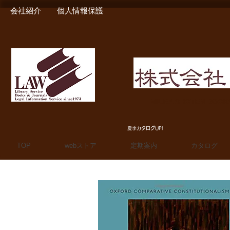
会社紹介
個人情報保護
MIURA SHOTEN BOO
夏季カタログUP!
TOP
webストア
定期案内
カタログ