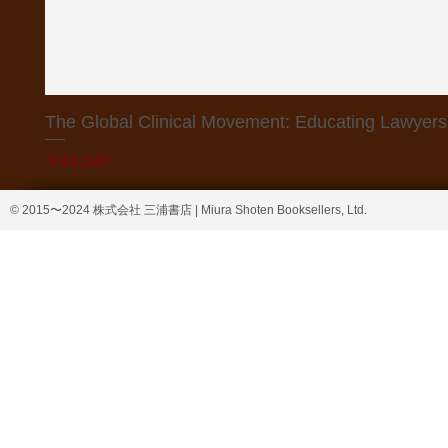
The Global Clinical Movement: Educating Lawyers f
価格
￥41,140
© 2015〜2024 株式会社 三浦書店 | Miura Shoten Booksellers, Ltd.