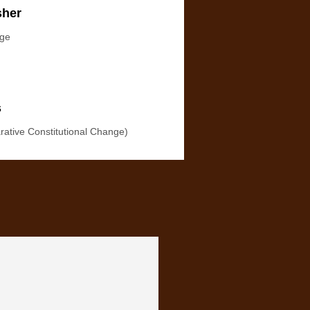
sher
dge
s
ative Constitutional Change)