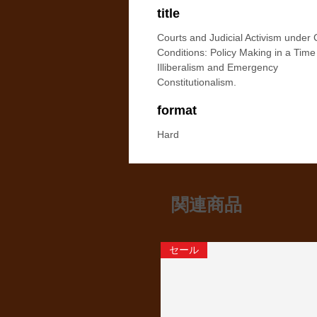
title
Courts and Judicial Activism under C
Conditions: Policy Making in a Time
Illiberalism and Emergency
Constitutionalism.
format
Hard
関連商品
セール