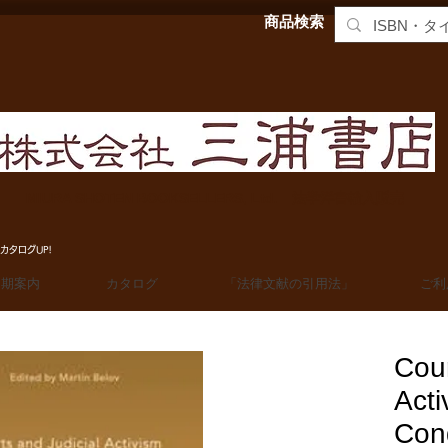
商品検索
MIURA SHOTEN BOOKSELLERS, Ltd. 法学洋書輸入販売
カタログUP!
定期案内
カタログ
「法律文献の引用法」
ご利
Cour
Acti
Cond