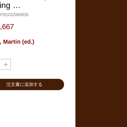
ing …
781032060828
価
,667
格
, Martin (ed.)
注文書に追加する