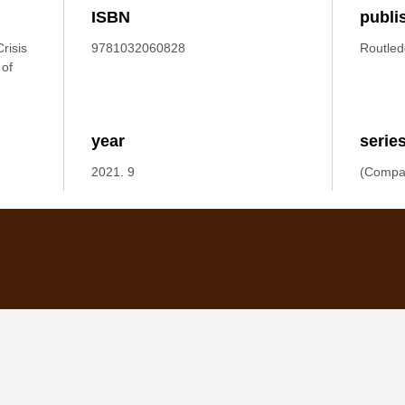
ISBN
publi
risis
9781032060828
Routle
 of
year
serie
2021. 9
(Compar