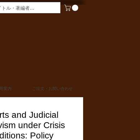
​営業時間
月〜金曜 9:00 - 17:00
定休日 土日・祝日
TEL 03-6910-0882
FAX 03-6910-0883
info@miurashoten.co.jp
用案内
ご注文・お問い合わせ
ts and Judicial
vism under Crisis
itions: Policy