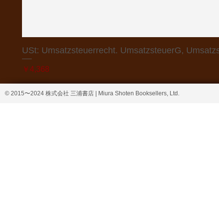
USt: Umsatzsteuerrecht. UmsatzsteuerG, Umsatzs
価格
￥4,368
© 2015〜2024 株式会社 三浦書店 | Miura Shoten Booksellers, Ltd.