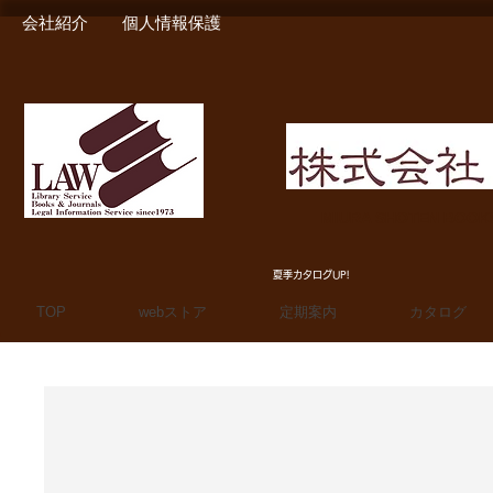
会社紹介
個人情報保護
MIURA SHOTEN BOO
夏季カタログUP!
TOP
webストア
定期案内
カタログ