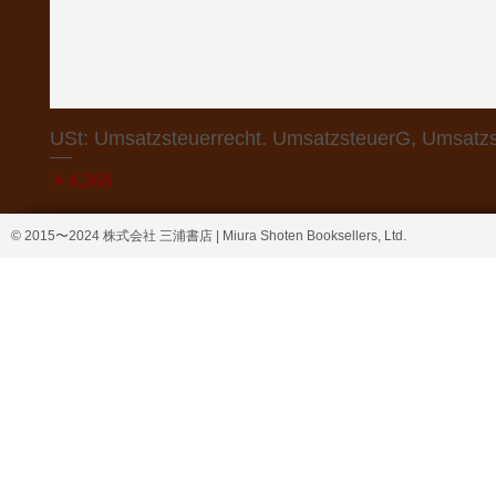
USt: Umsatzsteuerrecht. UmsatzsteuerG, Umsatzs
価格
￥4,368
© 2015〜2024 株式会社 三浦書店 | Miura Shoten Booksellers, Ltd.