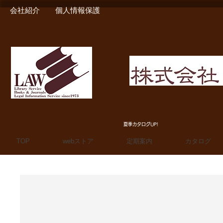
会社紹介
個人情報保護
MIURA SHOTEN BOO
夏季カタログUP!
TOP
webストア
定期案内
カタログ