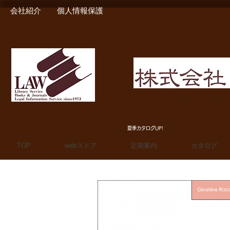
会社紹介
個人情報保護
MIURA SHOTEN BOO
夏季カタログUP!
TOP
webストア
定期案内
カタログ