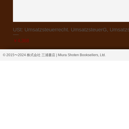
USt: Umsatzsteuerrecht. UmsatzsteuerG, Umsatzs
価格
￥4,368
© 2015〜2024 株式会社 三浦書店 | Miura Shoten Booksellers, Ltd.