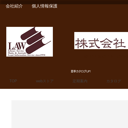
会社紹介
個人情報保護
MIURA SHOTEN BOO
夏季カタログUP!
TOP
webストア
定期案内
カタログ