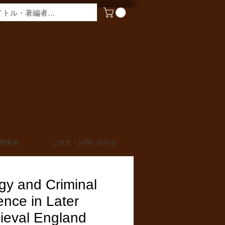
​営業時間
月〜金曜 9:00 - 17:00
定休日 土日・祝日
TEL 03-6910-0882
FAX 03-6910-0883
info@miurashoten.co.jp
用案内
ご注文・お問い合わせ
gy and Criminal
ence in Later
ieval England