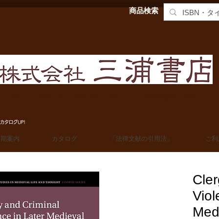
商品検索
MIURA SHOTEN BOOKSELLERS, Ltd. 法学洋書輸入販売
カタログUP!
定期案内
カタログ
「法律文献の引用法」
ご利
Cler
Viol
Med