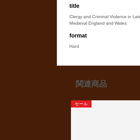
title
Clergy and Criminal Violence in Lat
Medieval England and Wales.
format
Hard
関連商品
セール