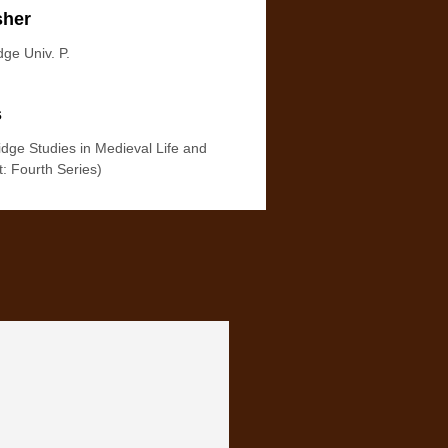
sher
ge Univ. P.
s
dge Studies in Medieval Life and
: Fourth Series)