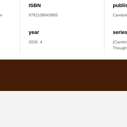
ISBN
publi
er
9781108843805
Cambrid
year
serie
2026. 4
(Cambri
Thought