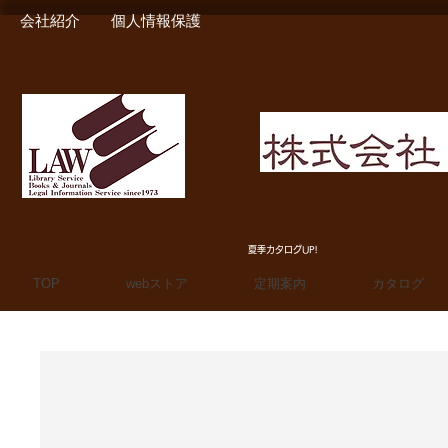
会社紹介
個人情報保護
MIURA SHOTEN BOO
夏季カタログUP!
TOP
webストア
定期案内
カタログ