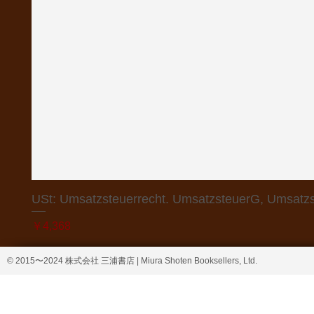
USt: Umsatzsteuerrecht. UmsatzsteuerG, Umsatzs
価格
￥4,368
© 2015〜2024 株式会社 三浦書店 | Miura Shoten Booksellers, Ltd.