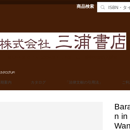
商品検索
MIURA SHOTEN BOOKSELLERS, Ltd. 法学洋書輸入販売
カタログUP!
定期案内
カタログ
「法律文献の引用法」
ご利
Bar
n in
Wan