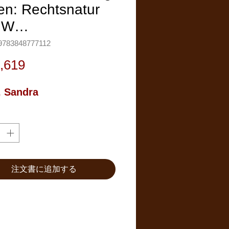
en: Rechtsnatur
d W…
783848777112
価
,619
格
 Sandra
注文書に追加する