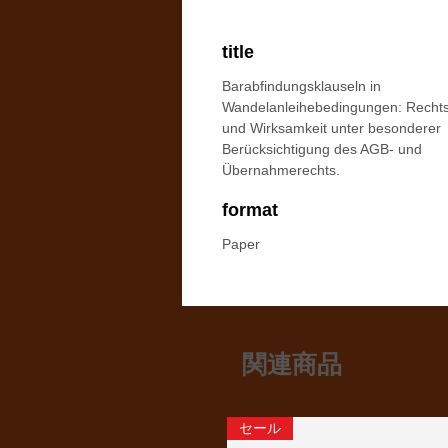
title
Barabfindungsklauseln in
Wandelanleihebedingungen: Rechts
und Wirksamkeit unter besonderer
Berücksichtigung des AGB- und
Übernahmerechts.
format
Paper
関連商品
セール