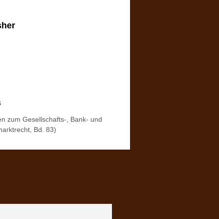
sher
s
ten zum Gesellschafts-, Bank- und
marktrecht, Bd. 83)