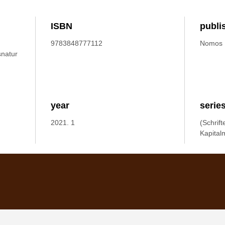
ISBN
publi
9783848777112
Nomos
natur
year
serie
2021. 1
(Schrif
Kapital