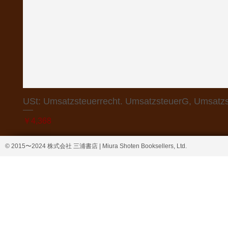
USt: Umsatzsteuerrecht. UmsatzsteuerG, Umsatzs
価格
￥4,368
© 2015〜2024 株式会社 三浦書店 | Miura Shoten Booksellers, Ltd.