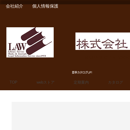
会社紹介
個人情報保護
MIURA SHOTEN BOO
夏季カタログUP!
TOP
webストア
定期案内
カタログ