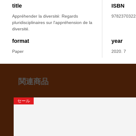
title
ISBN
Appréhender la diversité: Regards
9782370322
pluridisciplinaires sur l'appréhension de la
diversité.
format
year
Paper
2020. 7
関連商品
セール