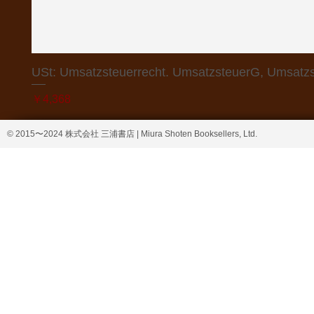
USt: Umsatzsteuerrecht. UmsatzsteuerG, Umsatzs
価格
￥4,368
© 2015〜2024 株式会社 三浦書店 | Miura Shoten Booksellers, Ltd.