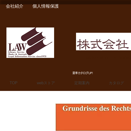
会社紹介
個人情報保護
MIURA SHOTEN BOO
夏季カタログUP!
TOP
webストア
定期案内
カタログ