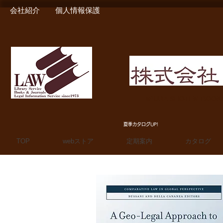
会社紹介
個人情報保護
MIURA SHOTEN BOO
夏季カタログUP!
TOP
webストア
定期案内
カタログ