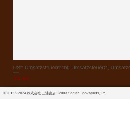
USt: Umsatzsteuerrecht. UmsatzsteuerG, Umsatzs
価格
￥4,368
© 2015〜2024 株式会社 三浦書店 | Miura Shoten Booksellers, Ltd.